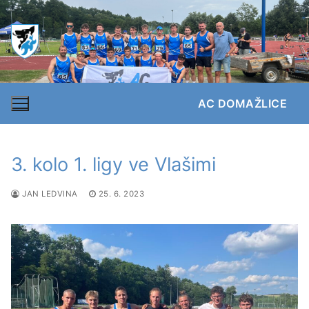
Přeskočit
na
obsah
AC DOMAŽLICE
3. kolo 1. ligy ve Vlašimi
JAN LEDVINA
25. 6. 2023