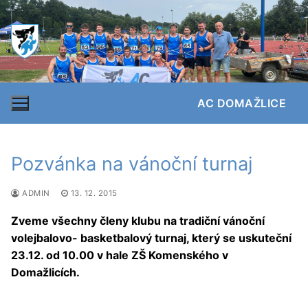
Přeskočit
na
obsah
AC DOMAŽLICE
Pozvánka na vánoční turnaj
ADMIN
13. 12. 2015
Zveme všechny členy klubu na tradiční vánoční
volejbalovo- basketbalový turnaj, který se uskuteční
23.12. od 10.00 v hale ZŠ Komenského v
Domažlicích.