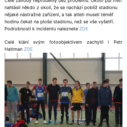
Celé závody neproběhly bez problémů. Okolo půl třetí
nahlásil někdo z okolí, že se nachází poblíž stadionu
nějaké nástražné zařízení, a tak atleti museli téměř
hodinu čekat na ploše stadionu, než se vše vyšetří.
Podrobnosti k incidentu naleznete
ZDE
Celé klání svým fotoobjektivem zachytil i Petr
Hatlman
ZDE