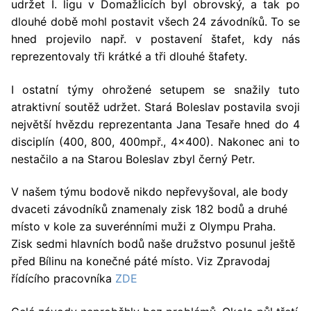
udržet I. ligu v Domažlicích byl obrovský, a tak po
dlouhé době mohl postavit všech 24 závodníků. To se
hned projevilo např. v postavení štafet, kdy nás
reprezentovaly tři krátké a tři dlouhé štafety.
I ostatní týmy ohrožené setupem se snažily tuto
atraktivní soutěž udržet. Stará Boleslav postavila svoji
největší hvězdu reprezentanta Jana Tesaře hned do 4
disciplín (400, 800, 400mpř., 4×400). Nakonec ani to
nestačilo a na Starou Boleslav zbyl černý Petr.
V našem týmu bodově nikdo nepřevyšoval, ale body
dvaceti závodníků znamenaly zisk 182 bodů a druhé
místo v kole za suverénními muži z Olympu Praha.
Zisk sedmi hlavních bodů naše družstvo posunul ještě
před Bílinu na konečné páté místo. Viz Zpravodaj
řídícího pracovníka
ZDE