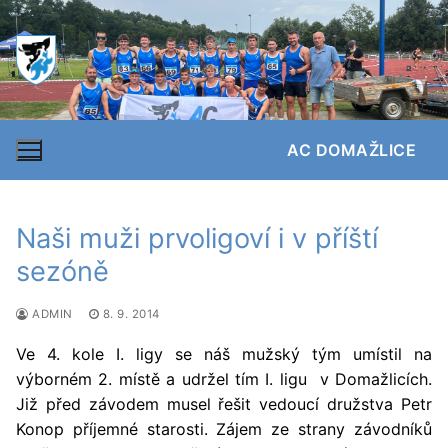
Přeskočit
na
obsah
AC DOMAŽLICE
Naši muži prvoligoví i v příští
sezóně
ADMIN
8. 9. 2014
Ve 4. kole I. ligy se náš mužský tým umístil na
výborném 2. místě a udržel tím I. ligu v Domažlicích.
Již před závodem musel řešit vedoucí družstva Petr
Konop příjemné starosti. Zájem ze strany závodníků